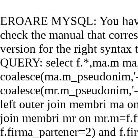
EROARE MYSQL: You have a
check the manual that corr
version for the right syntax t
QUERY: select f.*,ma.m ma
coalesce(ma.m_pseudonim,'-'
coalesce(mr.m_pseudonim,'-'
left outer join membri ma o
join membri mr on mr.m=f.f
f.firma_partener=2) and f.f