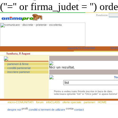
(''='' or firma_judet = '') or
Pseudonim:
Sambata, 8 August
parteneri & firme
Nici un rezultat.
conditii parteneriat
inscriere partener
To
Pentru a vedea toate firmele inscrise in baza de date,
selecteaza optiunile "toti" si "Orice judet" si apasa butonul "
micro-COMUNITATI
forum
infoCLASS
oferte speciale
parteneri
HOME
despre noi
conditii si termeni de utilizare
contact