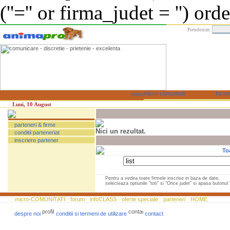
(''='' or firma_judet = '') or
Pseudonim:
Luni, 10 August
parteneri & firme
Nici un rezultat.
conditii parteneriat
inscriere partener
To
Pentru a vedea toate firmele inscrise in baza de date,
selecteaza optiunile "toti" si "Orice judet" si apasa butonul "
micro-COMUNITATI
forum
infoCLASS
oferte speciale
parteneri
HOME
despre noi
conditii si termeni de utilizare
contact