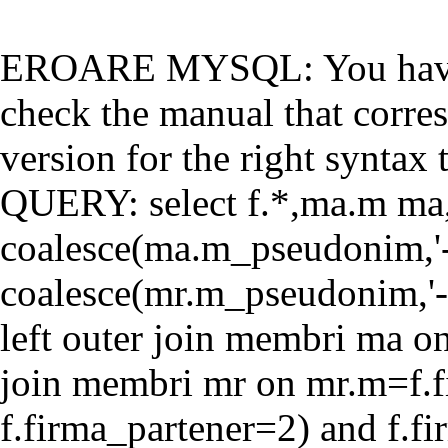
EROARE MYSQL: You have a
check the manual that corr
version for the right syntax t
QUERY: select f.*,ma.m ma
coalesce(ma.m_pseudonim,'-'
coalesce(mr.m_pseudonim,'-'
left outer join membri ma o
join membri mr on mr.m=f.f
f.firma_partener=2) and f.f