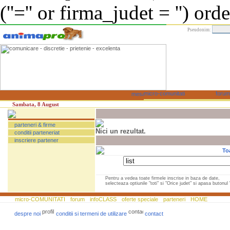
(''='' or firma_judet = '') or
Pseudonim:
Sambata, 8 August
parteneri & firme
Nici un rezultat.
conditii parteneriat
inscriere partener
To
Pentru a vedea toate firmele inscrise in baza de date,
selecteaza optiunile "toti" si "Orice judet" si apasa butonul "
micro-COMUNITATI
forum
infoCLASS
oferte speciale
parteneri
HOME
despre noi
conditii si termeni de utilizare
contact