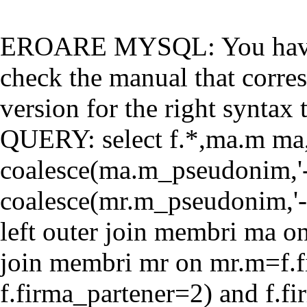
EROARE MYSQL: You have a
check the manual that corr
version for the right syntax t
QUERY: select f.*,ma.m ma
coalesce(ma.m_pseudonim,'-'
coalesce(mr.m_pseudonim,'-'
left outer join membri ma o
join membri mr on mr.m=f.f
f.firma_partener=2) and f.f