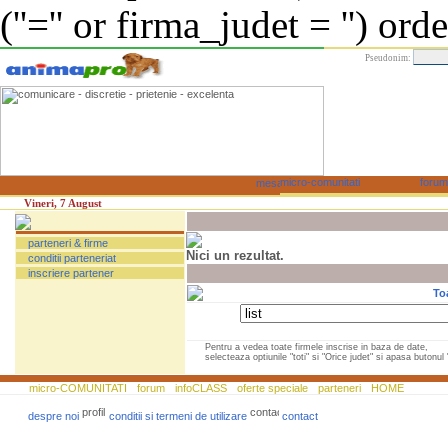
(''='' or firma_judet = '') or
Pseudonim:
Vineri, 7 August
parteneri & firme
Nici un rezultat.
conditii parteneriat
inscriere partener
To
Pentru a vedea toate firmele inscrise in baza de date,
selecteaza optiunile "toti" si "Orice judet" si apasa butonul "
micro-COMUNITATI
forum
infoCLASS
oferte speciale
parteneri
HOME
despre noi
conditii si termeni de utilizare
contact