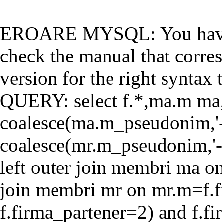
EROARE MYSQL: You have a
check the manual that corr
version for the right syntax t
QUERY: select f.*,ma.m ma
coalesce(ma.m_pseudonim,'-'
coalesce(mr.m_pseudonim,'-'
left outer join membri ma o
join membri mr on mr.m=f.f
f.firma_partener=2) and f.f