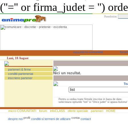
(''='' or firma_judet = '') or
Pseudonim:
Luni, 10 August
parteneri & firme
Nici un rezultat.
conditii parteneriat
inscriere partener
To
Pentru a vedea toate firmele inscrise in baza de date,
selecteaza optiunile "toti" si "Orice judet" si apasa butonul "
micro-COMUNITATI
forum
infoCLASS
oferte speciale
parteneri
HOME
despre noi
conditii si termeni de utilizare
contact