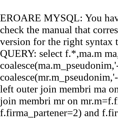
EROARE MYSQL: You have a
check the manual that corr
version for the right syntax t
QUERY: select f.*,ma.m ma
coalesce(ma.m_pseudonim,'-'
coalesce(mr.m_pseudonim,'-'
left outer join membri ma o
join membri mr on mr.m=f.f
f.firma_partener=2) and f.f