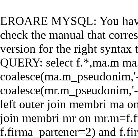
EROARE MYSQL: You have a
check the manual that corr
version for the right syntax t
QUERY: select f.*,ma.m ma
coalesce(ma.m_pseudonim,'-'
coalesce(mr.m_pseudonim,'-'
left outer join membri ma o
join membri mr on mr.m=f.f
f.firma_partener=2) and f.f