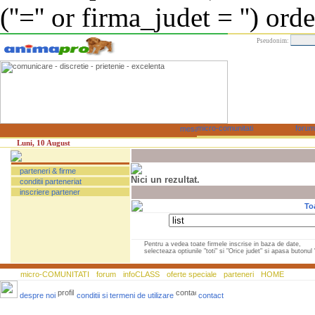
(''='' or firma_judet = '') or
Pseudonim:
Luni, 10 August
parteneri & firme
Nici un rezultat.
conditii parteneriat
inscriere partener
To
Pentru a vedea toate firmele inscrise in baza de date,
selecteaza optiunile "toti" si "Orice judet" si apasa butonul "
micro-COMUNITATI
forum
infoCLASS
oferte speciale
parteneri
HOME
despre noi
conditii si termeni de utilizare
contact