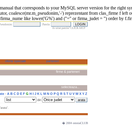
 that corresponds to your MySQL server version for the right syntax 
r, coalesce(mr.m_pseudonim,'-') reprezentant from clas_firme f left o
rma_nume like lower('G%') and (''='' or firma_judet = '') order by f.fi
Pseudonim:
Parola:
Ai uitat parola? CLICK AICI!
firme & parteneri
selecteaza...
ate
-
A
B
C
D
E
F
G
H
I
J
K
L
M
N
O
P
Q
R
S
T
U
V
W
X
Y
Z
din
arata".
� 2004 omniaCLUB