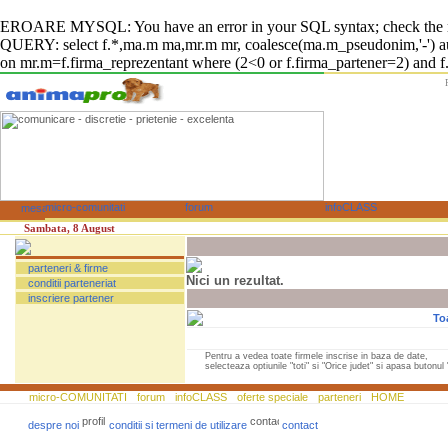
EROARE MYSQL: You have an error in your SQL syntax; check the manual
QUERY: select f.*,ma.m ma,mr.m mr, coalesce(ma.m_pseudonim,'-') auto
on mr.m=f.firma_reprezentant where (2<0 or f.firma_partener=2) and f.fi
Sambata, 8 August
parteneri & firme
Nici un rezultat.
conditii parteneriat
inscriere partener
To
Pentru a vedea toate firmele inscrise in baza de date,
selecteaza optiunile "toti" si "Orice judet" si apasa butonul "
micro-COMUNITATI
forum
infoCLASS
oferte speciale
parteneri
HOME
despre noi
conditii si termeni de utilizare
contact