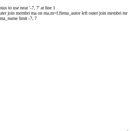
to use near '-7, 7' at line 1
uter join membri ma on ma.m=f.firma_autor left outer join membri mr
rma_nume limit -7, 7