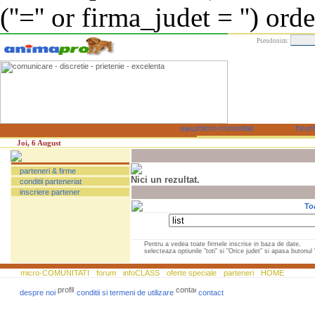
(''='' or firma_judet = '') or
Pseudonim:
Joi, 6 August
parteneri & firme
Nici un rezultat.
conditii parteneriat
inscriere partener
To
Pentru a vedea toate firmele inscrise in baza de date,
selecteaza optiunile "toti" si "Orice judet" si apasa butonul "
micro-COMUNITATI
forum
infoCLASS
oferte speciale
parteneri
HOME
despre noi
conditii si termeni de utilizare
contact