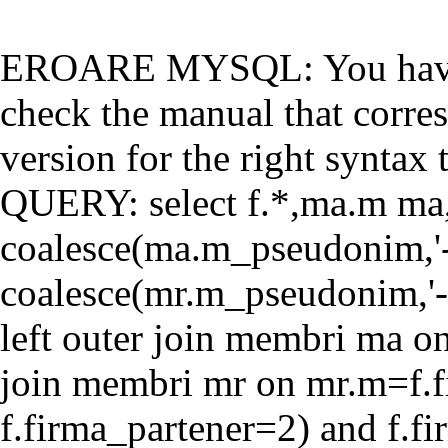
EROARE MYSQL: You have a
check the manual that corr
version for the right syntax t
QUERY: select f.*,ma.m ma
coalesce(ma.m_pseudonim,'-'
coalesce(mr.m_pseudonim,'-'
left outer join membri ma o
join membri mr on mr.m=f.f
f.firma_partener=2) and f.f