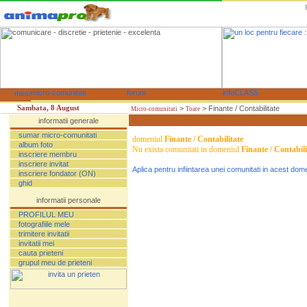
Sambata, 8 August
>
> Finante / Contabilitate
Micro-comunitati
Toate
sumar micro-comunitati
domeniul
Finante / Contabilitate
album foto
Nu exista comunitati in domeniul
Finante / Contabili
inscriere membru
inscriere invitat
Aplica pentru infiintarea unei comunitati in acest dom
inscriere fondator (ON)
ghid
PROFILUL MEU
fotografiile mele
trimitere invitatii
invitatii mei
cauta prieteni
grupul meu de prieteni