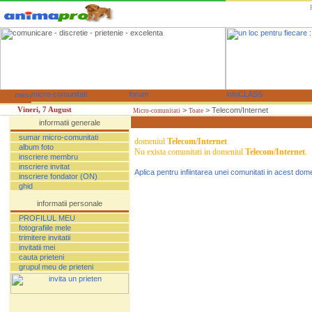
Vineri, 7 August
>
> Telecom/Internet
Micro-comunitati
Toate
sumar micro-comunitati
domeniul
Telecom/Internet
album foto
Nu exista comunitati in domeniul
Telecom/Internet
.
inscriere membru
inscriere invitat
Aplica pentru infiintarea unei comunitati in acest dom
inscriere fondator (ON)
ghid
PROFILUL MEU
fotografiile mele
trimitere invitatii
invitatii mei
cauta prieteni
grupul meu de prieteni