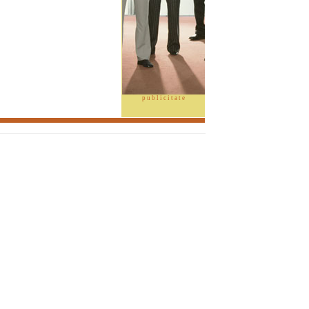
p u b l i c i t a t e