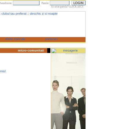
Pseudonim:
Parola:
Ai uitat parola? CLICK AICI!
micro-comunitati
eniu!