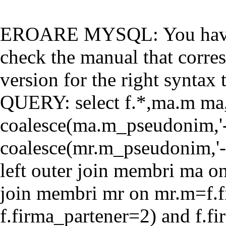
EROARE MYSQL: You have a
check the manual that corr
version for the right syntax t
QUERY: select f.*,ma.m ma
coalesce(ma.m_pseudonim,'-'
coalesce(mr.m_pseudonim,'-'
left outer join membri ma o
join membri mr on mr.m=f.f
f.firma_partener=2) and f.f