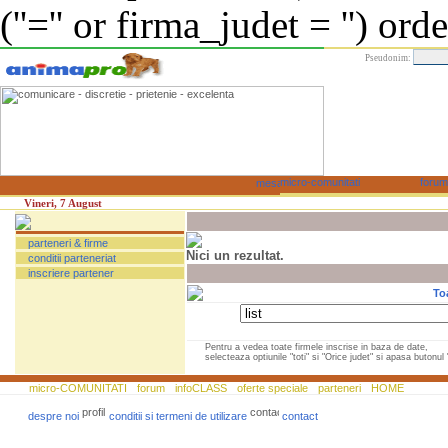
(''='' or firma_judet = '') or
Pseudonim:
Vineri, 7 August
parteneri & firme
Nici un rezultat.
conditii parteneriat
inscriere partener
To
Pentru a vedea toate firmele inscrise in baza de date,
selecteaza optiunile "toti" si "Orice judet" si apasa butonul "
micro-COMUNITATI
forum
infoCLASS
oferte speciale
parteneri
HOME
despre noi
conditii si termeni de utilizare
contact