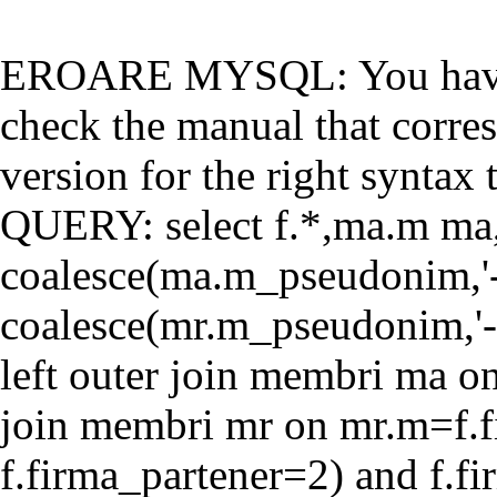
EROARE MYSQL: You have a
check the manual that corr
version for the right syntax t
QUERY: select f.*,ma.m ma
coalesce(ma.m_pseudonim,'-'
coalesce(mr.m_pseudonim,'-'
left outer join membri ma o
join membri mr on mr.m=f.f
f.firma_partener=2) and f.f