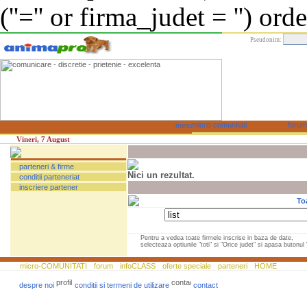
(''='' or firma_judet = '') or
Pseudonim:
Vineri, 7 August
parteneri & firme
Nici un rezultat.
conditii parteneriat
inscriere partener
To
Pentru a vedea toate firmele inscrise in baza de date,
selecteaza optiunile "toti" si "Orice judet" si apasa butonul "
micro-COMUNITATI
forum
infoCLASS
oferte speciale
parteneri
HOME
despre noi
conditii si termeni de utilizare
contact