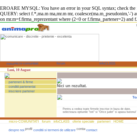
EROARE MYSQL: You have an error in your SQL syntax; check the manual
QUERY: select f.*,ma.m ma,mr.m mr, coalesce(ma.m_pseudonim,'-') auto
on mr.m=f.firma_reprezentant where (2<0 or f.firma_partener=2) and f.fi
Luni, 10 August
parteneri & firme
Nici un rezultat.
conditii parteneriat
inscriere partener
To
Pentru a vedea toate firmele inscrise in baza de date,
selecteaza optiunile "toti" si "Orice judet" si apasa butonul "
micro-COMUNITATI
forum
infoCLASS
oferte speciale
parteneri
HOME
despre noi
conditii si termeni de utilizare
contact