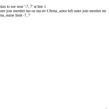
to use near '-7, 7' at line 1
uter join membri ma on ma.m=f.firma_autor left outer join membri mr
rma_nume limit -7, 7