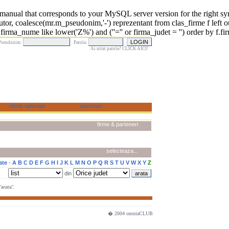
 that corresponds to your MySQL server version for the right syntax 
r, coalesce(mr.m_pseudonim,'-') reprezentant from clas_firme f left o
rma_nume like lower('Z%') and (''='' or firma_judet = '') order by f.fi
Pseudonim:
Parola:
Ai uitat parola? CLICK AICI!
firme & parteneri
selecteaza...
ate
-
A
B
C
D
E
F
G
H
I
J
K
L
M
N
O
P
Q
R
S
T
U
V
W
X
Y
Z
din
arata".
� 2004 omniaCLUB