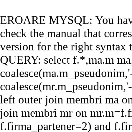
EROARE MYSQL: You have a
check the manual that corr
version for the right syntax t
QUERY: select f.*,ma.m ma
coalesce(ma.m_pseudonim,'-'
coalesce(mr.m_pseudonim,'-'
left outer join membri ma o
join membri mr on mr.m=f.f
f.firma_partener=2) and f.f