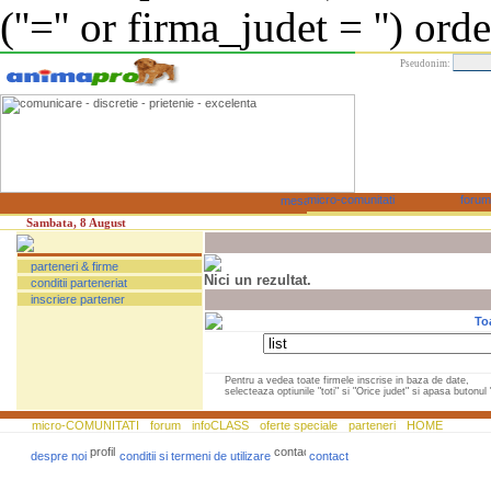
(''='' or firma_judet = '') or
Pseudonim:
Sambata, 8 August
parteneri & firme
Nici un rezultat.
conditii parteneriat
inscriere partener
To
Pentru a vedea toate firmele inscrise in baza de date,
selecteaza optiunile "toti" si "Orice judet" si apasa butonul "
micro-COMUNITATI
forum
infoCLASS
oferte speciale
parteneri
HOME
despre noi
conditii si termeni de utilizare
contact