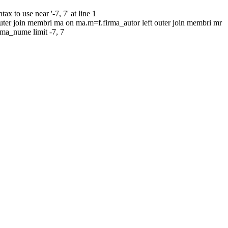
to use near '-7, 7' at line 1
uter join membri ma on ma.m=f.firma_autor left outer join membri mr
rma_nume limit -7, 7