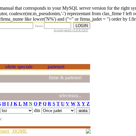
 that corresponds to your MySQL server version for the right syntax 
r, coalesce(mr.m_pseudonim,'-') reprezentant from clas_firme f left o
rma_nume like lower('N%') and (''='' or firma_judet = '') order by f.fi
Parola:
Ai uitat parola? CLICK AICI!
firme & parteneri
selecteaza...
G
H
I
J
K
L
M
N
O
P
Q
R
S
T
U
V
W
X
Y
Z
din
a".
eneri
HOME