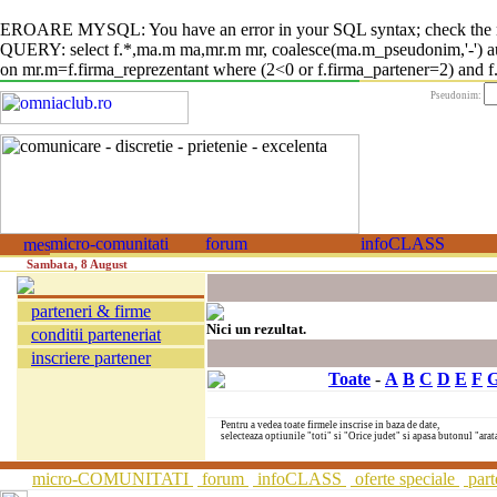
EROARE MYSQL: You have an error in your SQL syntax; check the manual
QUERY: select f.*,ma.m ma,mr.m mr, coalesce(ma.m_pseudonim,'-') auto
on mr.m=f.firma_reprezentant where (2<0 or f.firma_partener=2) and f.fi
Pseudonim:
Sambata, 8 August
parteneri & firme
Nici un rezultat.
conditii parteneriat
inscriere partener
Toate
-
A
B
C
D
E
F
Pentru a vedea toate firmele inscrise in baza de date,
selecteaza optiunile "toti" si "Orice judet" si apasa butonul "arat
micro-COMUNITATI
forum
infoCLASS
oferte speciale
part