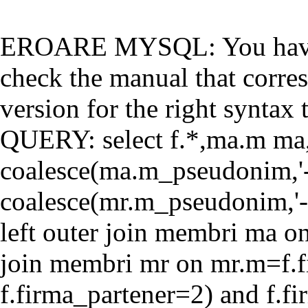
EROARE MYSQL: You have a
check the manual that corr
version for the right syntax t
QUERY: select f.*,ma.m ma
coalesce(ma.m_pseudonim,'-'
coalesce(mr.m_pseudonim,'-'
left outer join membri ma o
join membri mr on mr.m=f.f
f.firma_partener=2) and f.f