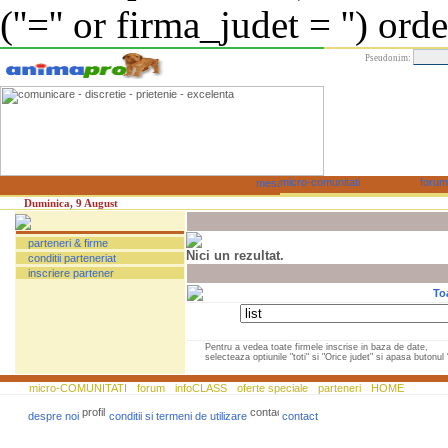
(''='' or firma_judet = '') or
Pseudonim:
Duminica, 9 August
parteneri & firme
Nici un rezultat.
conditii parteneriat
inscriere partener
To
Pentru a vedea toate firmele inscrise in baza de date,
selecteaza optiunile "toti" si "Orice judet" si apasa butonul "
micro-COMUNITATI
forum
infoCLASS
oferte speciale
parteneri
HOME
despre noi
conditii si termeni de utilizare
contact