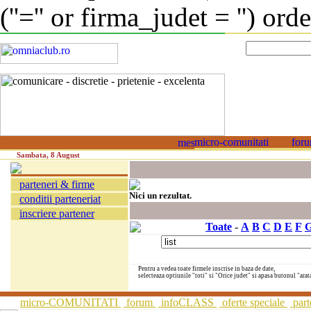
(''='' or firma_judet = '') or
Sambata, 8 August
parteneri & firme
Nici un rezultat.
conditii parteneriat
inscriere partener
Toate
-
A
B
C
D
E
F
Pentru a vedea toate firmele inscrise in baza de date,
selecteaza optiunile "toti" si "Orice judet" si apasa butonul "arat
micro-COMUNITATI
forum
infoCLASS
oferte speciale
part