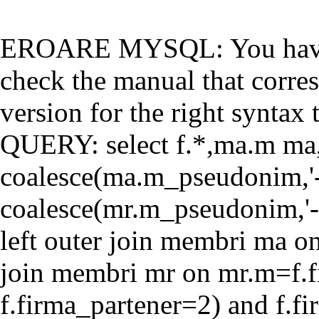
EROARE MYSQL: You have a
check the manual that corr
version for the right syntax t
QUERY: select f.*,ma.m ma
coalesce(ma.m_pseudonim,'-'
coalesce(mr.m_pseudonim,'-'
left outer join membri ma o
join membri mr on mr.m=f.f
f.firma_partener=2) and f.f