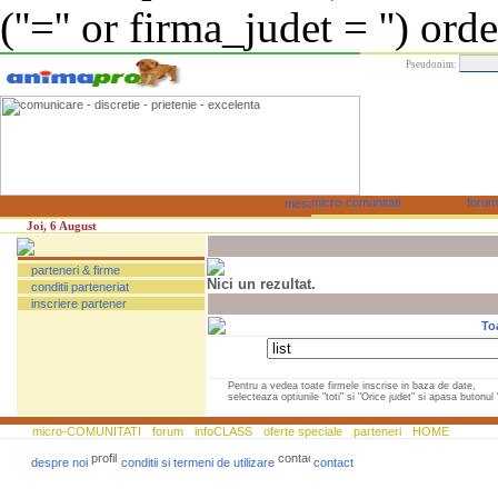
(''='' or firma_judet = '') or
Pseudonim:
Joi, 6 August
parteneri & firme
Nici un rezultat.
conditii parteneriat
inscriere partener
To
Pentru a vedea toate firmele inscrise in baza de date,
selecteaza optiunile "toti" si "Orice judet" si apasa butonul "
micro-COMUNITATI
forum
infoCLASS
oferte speciale
parteneri
HOME
despre noi
conditii si termeni de utilizare
contact