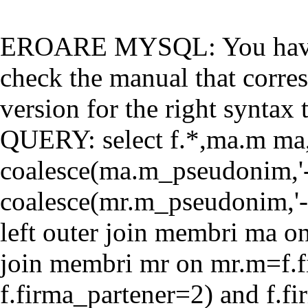
EROARE MYSQL: You have a
check the manual that corr
version for the right syntax t
QUERY: select f.*,ma.m ma
coalesce(ma.m_pseudonim,'-'
coalesce(mr.m_pseudonim,'-'
left outer join membri ma o
join membri mr on mr.m=f.f
f.firma_partener=2) and f.f