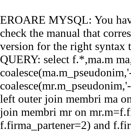
EROARE MYSQL: You have a
check the manual that corr
version for the right syntax t
QUERY: select f.*,ma.m ma
coalesce(ma.m_pseudonim,'-'
coalesce(mr.m_pseudonim,'-'
left outer join membri ma o
join membri mr on mr.m=f.f
f.firma_partener=2) and f.f