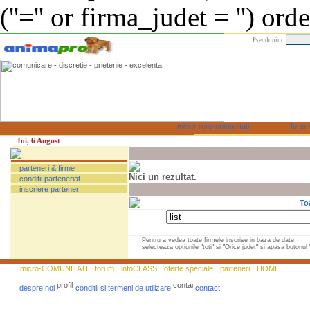
(''='' or firma_judet = '') or
Pseudonim:
Joi, 6 August
parteneri & firme
Nici un rezultat.
conditii parteneriat
inscriere partener
To
Pentru a vedea toate firmele inscrise in baza de date,
selecteaza optiunile "toti" si "Orice judet" si apasa butonul "
micro-COMUNITATI
forum
infoCLASS
oferte speciale
parteneri
HOME
despre noi
conditii si termeni de utilizare
contact