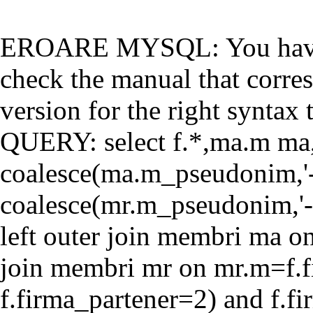
EROARE MYSQL: You have a
check the manual that corr
version for the right syntax t
QUERY: select f.*,ma.m ma
coalesce(ma.m_pseudonim,'-'
coalesce(mr.m_pseudonim,'-'
left outer join membri ma o
join membri mr on mr.m=f.f
f.firma_partener=2) and f.f