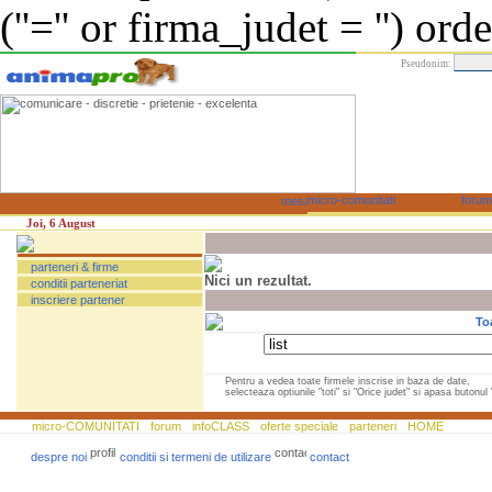
(''='' or firma_judet = '') or
Pseudonim:
Joi, 6 August
parteneri & firme
Nici un rezultat.
conditii parteneriat
inscriere partener
To
Pentru a vedea toate firmele inscrise in baza de date,
selecteaza optiunile "toti" si "Orice judet" si apasa butonul "
micro-COMUNITATI
forum
infoCLASS
oferte speciale
parteneri
HOME
despre noi
conditii si termeni de utilizare
contact