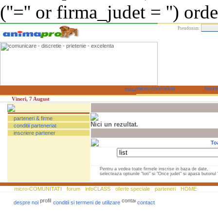
(''='' or firma_judet = '') or
Pseudonim:
Vineri, 7 August
parteneri & firme
Nici un rezultat.
conditii parteneriat
inscriere partener
To
Pentru a vedea toate firmele inscrise in baza de date,
selecteaza optiunile "toti" si "Orice judet" si apasa butonul "
micro-COMUNITATI
forum
infoCLASS
oferte speciale
parteneri
HOME
despre noi
conditii si termeni de utilizare
contact