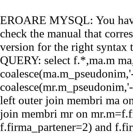
EROARE MYSQL: You have a
check the manual that corr
version for the right syntax t
QUERY: select f.*,ma.m ma
coalesce(ma.m_pseudonim,'-'
coalesce(mr.m_pseudonim,'-'
left outer join membri ma o
join membri mr on mr.m=f.f
f.firma_partener=2) and f.f