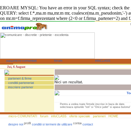
EROARE MYSQL: You have an error in your SQL syntax; check the manual
QUERY: select f.*,ma.m ma,mr.m mr, coalesce(ma.m_pseudonim,'-') auto
on mr.m=f.firma_reprezentant where (2<0 or f.firma_partener=2) and f.fi
Joi, 6 August
parteneri & firme
Nici un rezultat.
conditii parteneriat
inscriere partener
To
Pentru a vedea toate firmele inscrise in baza de date,
selecteaza optiunile "toti" si "Orice judet" si apasa butonul "
micro-COMUNITATI
forum
infoCLASS
oferte speciale
parteneri
HOME
despre noi
conditii si termeni de utilizare
contact