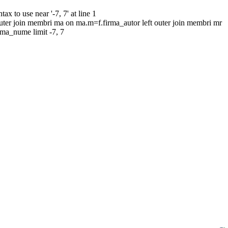
to use near '-7, 7' at line 1
uter join membri ma on ma.m=f.firma_autor left outer join membri mr
rma_nume limit -7, 7