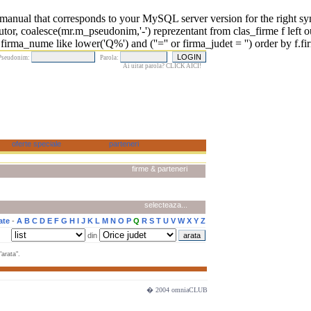
 that corresponds to your MySQL server version for the right syntax 
r, coalesce(mr.m_pseudonim,'-') reprezentant from clas_firme f left o
rma_nume like lower('Q%') and (''='' or firma_judet = '') order by f.fi
Pseudonim:
Parola:
Ai uitat parola? CLICK AICI!
firme & parteneri
selecteaza...
ate
-
A
B
C
D
E
F
G
H
I
J
K
L
M
N
O
P
Q
R
S
T
U
V
W
X
Y
Z
din
arata".
� 2004 omniaCLUB