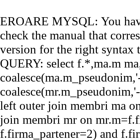
EROARE MYSQL: You have a
check the manual that corr
version for the right syntax t
QUERY: select f.*,ma.m ma
coalesce(ma.m_pseudonim,'-'
coalesce(mr.m_pseudonim,'-'
left outer join membri ma o
join membri mr on mr.m=f.f
f.firma_partener=2) and f.f