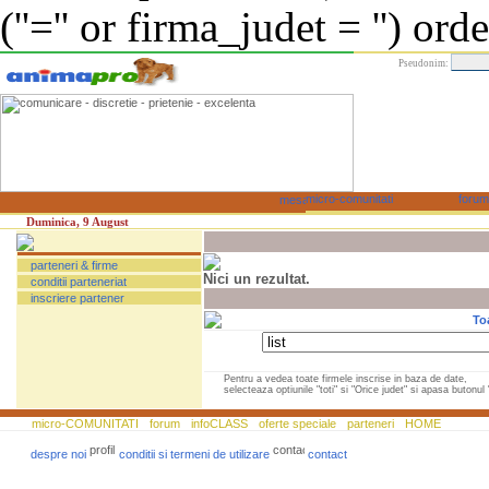
(''='' or firma_judet = '') or
Pseudonim:
Duminica, 9 August
parteneri & firme
Nici un rezultat.
conditii parteneriat
inscriere partener
To
Pentru a vedea toate firmele inscrise in baza de date,
selecteaza optiunile "toti" si "Orice judet" si apasa butonul "
micro-COMUNITATI
forum
infoCLASS
oferte speciale
parteneri
HOME
despre noi
conditii si termeni de utilizare
contact